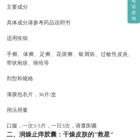
电
主要成分
话
咨
询
具体成分请参考药品说明书
适用疾病
手癣、体癣、足癣、花斑癣、银屑病、过敏性皮炎、
带状疱疹、痤疮等
剂型和规格
薄膜包衣片，36片/盒
用法用量
口服，一次3-5片，一日3次，请遵医嘱
二、润燥止痒胶囊：干燥皮肤的"救星"