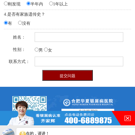
刚发现
半年内
1年以上
4.是否有家族遗传史？
有
没有
姓名：
性别：
男
女
联系方式：
专注银屑病
7*24h 电话：
400-688-9875
在的，请讲！
扫描二维码