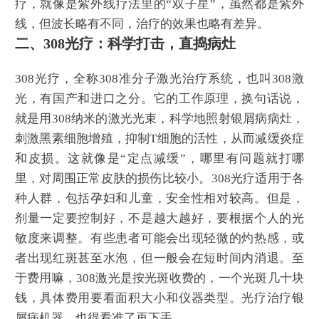
疗，就像是紫外线疗法里的“双子星”，虽然都是紫外
线，但波长略有不同，治疗的效果也略有差异。
二、308光疗：科学打击，直捣病灶
308光疗，全称308准分子激光治疗系统，也叫308激
光，有国产和进口之分。它的工作原理，换句话说，
就是用308纳米的激光光束，科学地照射银屑病病灶，
刺激黑素细胞增殖，抑制T细胞的活性，从而减缓炎症
和皮损。这就像是“定点减缓”，哪里有问题就打哪
里，对周围正常皮肤的损伤比较小。308光疗适用于各
种人群，包括孕妇和儿童，安全性相对较高。但是，
剂量一定要控制好，不是越大越好，要根据个人的光
敏度来调整。有些患者可能会出现轻微的灼热感，或
者出现红斑甚至水泡，但一般会在短时间内消退。至
于费用嘛，308激光是按光斑收费的，一个光斑几十块
钱，具体费用要看面积大小和仪器类型。光疗治疗银
屑病机器，也得看准了再下手。