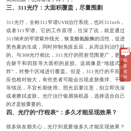
三、311光疗：大面积覆盖，尽量围剿
311光疗，全称311窄谱UVB治疗系统，也叫311uvb，
或者311窄谱。它的工作原理，往深了说，就是通过
311纳米的窄谱紫外线光，恢复酪氨酸酶的活性，促进
黑色素的生成，同时抑制免疫反应，从而达到治疗目
的。与308光疗相比，311光疗的照射范围更广，更适
我
合躯干和四肢等大面积的皮损。这就像是“地毯式轰
要
炸”，对整个区域进行覆盖。但是，311光疗的不良反
咨
询
应也相对较大，有些患者可能会出现皮肤瘙痒、干燥
等情况，不宜长期使用。照光后要注意，别立即洗澡
或者擦拭皮肤。光疗治疗银屑病机器，选择适合自己
的才是较重要的。
四、光疗的“疗程表”：多久才能呈现效果？
很多病友都关心，光疗到底要做多久才能呈现效果？