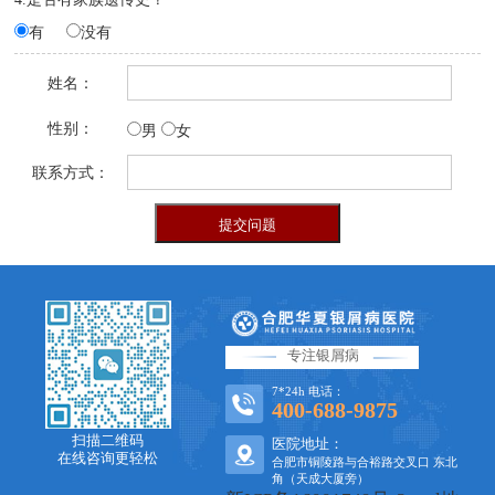
有
没有
姓名：
性别：
男
女
联系方式：
专注银屑病
7*24h 电话：
400-688-9875
扫描二维码
医院地址：
在线咨询更轻松
合肥市铜陵路与合裕路交叉口 东北
角（天成大厦旁）