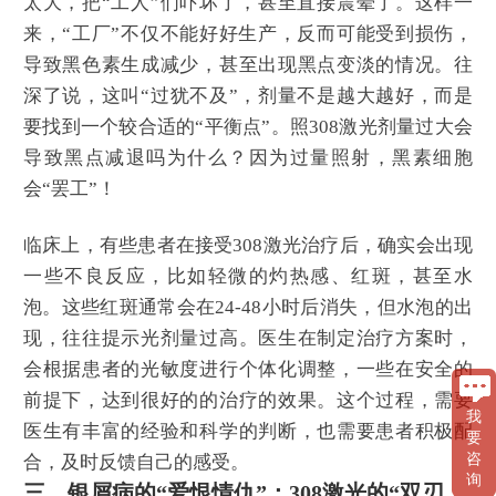
太大，把“工人”们吓坏了，甚至直接震晕了。这样一
来，“工厂”不仅不能好好生产，反而可能受到损伤，
导致黑色素生成减少，甚至出现黑点变淡的情况。往
深了说，这叫“过犹不及”，剂量不是越大越好，而是
要找到一个较合适的“平衡点”。照308激光剂量过大会
导致黑点减退吗为什么？因为过量照射，黑素细胞
会“罢工”！
临床上，有些患者在接受308激光治疗后，确实会出现
一些不良反应，比如轻微的灼热感、红斑，甚至水
泡。这些红斑通常会在24-48小时后消失，但水泡的出
现，往往提示光剂量过高。医生在制定治疗方案时，
会根据患者的光敏度进行个体化调整，一些在安全的
前提下，达到很好的的治疗的效果。这个过程，需要
我
医生有丰富的经验和科学的判断，也需要患者积极配
要
咨
合，及时反馈自己的感受。
询
三、银屑病的“爱恨情仇”：308激光的“双刃