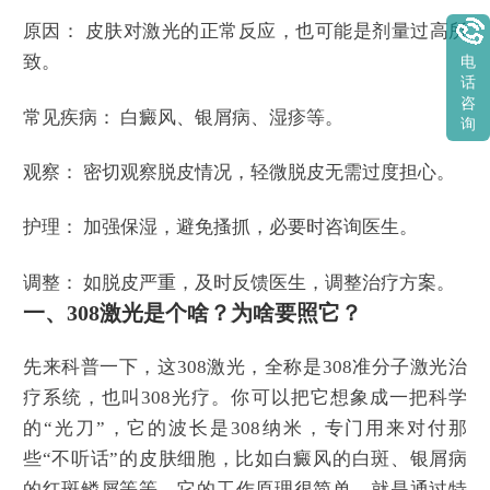
原因： 皮肤对激光的正常反应，也可能是剂量过高所
致。
电
话
咨
常见疾病： 白癜风、银屑病、湿疹等。
询
观察： 密切观察脱皮情况，轻微脱皮无需过度担心。
护理： 加强保湿，避免搔抓，必要时咨询医生。
调整： 如脱皮严重，及时反馈医生，调整治疗方案。
一、308激光是个啥？为啥要照它？
先来科普一下，这308激光，全称是308准分子激光治
疗系统，也叫308光疗。你可以把它想象成一把科学
的“光刀”，它的波长是308纳米，专门用来对付那
些“不听话”的皮肤细胞，比如白癜风的白斑、银屑病
的红斑鳞屑等等。它的工作原理很简单，就是通过特