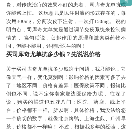
询
炎，对传统治疗的效果不好的患者， 司库奇尤单抗或
许能帮上忙。 这玩意儿是以注射液的形式存在的，每
次用300mg，分两次皮下注射，一次打150mg。 说的
明白点，司库奇尤单抗是通过调节免疫系统来控制病
情的， 换句话说，它起作用的原理和激素类药物不
同，但能不能用，还得听医生的啊！
买司库奇尤单抗多少钱？先说说价格
关于买司库奇尤单抗多少钱这个问题，我只能说，它
像天气一样，变化莫测啊！影响价格的因素可多了去
了：地区不同，价格有差异；医保政策不同，报销比
例也不同，说不定你老家那边医保给力呢， 往深了
说，购买的渠道也五花八门：医院、药店、线上平
台，价格都不一样。所以啊，具体价格，我没法给您
一个确切的数字，就像北京烤鸭、上海生煎、广州早
茶，价格都不一样嘛！ 不过，根据我多年的经验，这