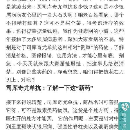
是就蹦出来：买司库奇尤单抗多少钱？这可是不少银
屑病病友心里的一块大石头啊！咱老百姓看病，哪个
不得精打细算？这可不是买个菜，得考虑治疗的效
果，也得掂量掂量钱包。我作为健康网的小编，这些
年接触了太多银屑病患者，深知大家看病的不易。特
别是对于司库奇尤单抗这种相对“贵重”的药物，了解
清楚价格、医保报销、使用方法，才能心里有底。 别
急，今天我就来跟大家掰扯掰扯，把这事儿给说清
楚。别像那些卖药的，净会忽悠，咱们得把钱花在刀
刃上，对吧？
司库奇尤单抗：了解一下这“新药”
接下来得说清楚，司库奇尤单抗，商品名叫可善挺，
它呀，可不是激素类药物哦。这货是个处方药，得凭
电
医生开的处方才能买。 它的作用呢，主要是针对中度
话
咨
到重度斑块状银屑病、强直性脊柱炎以及银屑病关节