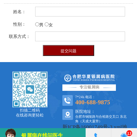
姓名：
性别：
男
女
联系方式：
专注银屑病
7*24h 电话：
400-688-9875
扫描二维码
医院地址：
在线咨询更轻松
合肥市铜陵路与合裕路交叉口 东北
角（天成大厦旁）
新ICP备16001749号-3
xml地
图
银屑病在线问医生