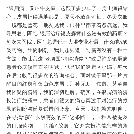
“银屑病，又叫牛皮癣，这跟了多少年了，身上痒得钻
心，皮屑掉得满地都是，夏天不敢穿短袖，冬天衣服
一脱都是雪花。朋友见我，眼神里都带着点疏远。我
寻思着，阿维a银屑治疗银皮癣擦什么较有效的药啊？
每次去医院，医生总是说一大堆专业术语，什么维A酸
类药物、生物制剂，我只想知道，到底有没有一种土
方法，能让我这‘老顽固’消停消停？”这是许多银屑病
患者心底较真实的呐喊，也是我们健康网小编，每天
在后台收到很多次的咨询核心。面对镜子里那一片片
醒目的红斑和银白色皮屑，那种无助、焦虑、甚至自
我怀疑的情绪，我们深切理解。确实，在银屑病的漫
长治疗旅程中，患者们很大的痛点莫过于对治疗的效
果的期盼与反复试错的疲惫。今天，我们就来聊聊，
在寻找“擦什么较有效的药”这条路上，一种常被提及
的口服药物——阿维A胶囊，它究竟扮演着怎样的角