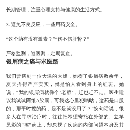
长期管理，注重心理支持与健康的生活方式。
3. 避免不良反应，一些用药安全。
“这个药有没有激素？”“伤不伤肝肾？”
严格监测，遵医嘱，定期复查。
银屑病之痛与求医路
我们曾遇到一位天津的大姐，她得了银屑病数余年，
夏天捂得严严实实，就是怕人看到身上的红斑。她
说，“我的银屑病就像个‘老赖’，赶也赶不走。医生建
议我试试阿维A胶囊，可我这心里犯嘀咕，这药是口服
的，那平时擦的药，是不是就没用了？”换句话说，很
多人在寻求治疗时，往往把希望寄托在外部的、立竿
见影的“擦”药上，却忽视了疾病的内部问题本身及其