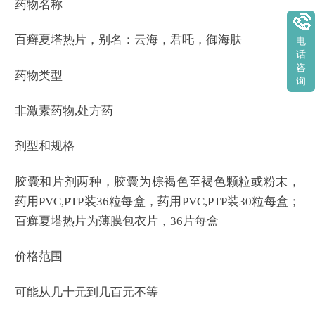
药物名称
百癣夏塔热片，别名：云海，君吒，御海肤
电
话
咨
药物类型
询
非激素药物,处方药
剂型和规格
胶囊和片剂两种，胶囊为棕褐色至褐色颗粒或粉末，
药用PVC,PTP装36粒每盒，药用PVC,PTP装30粒每盒；
百癣夏塔热片为薄膜包衣片，36片每盒
价格范围
可能从几十元到几百元不等