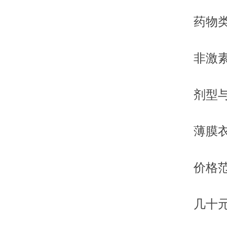
药物
非激
剂型
薄膜衣
价格
几十