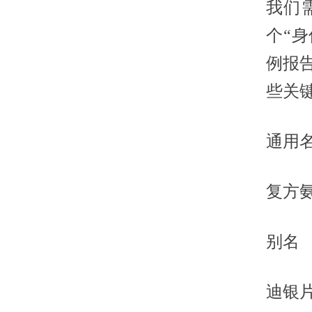
我们
个“身
例报
些关
通用
复方
别名
迪银