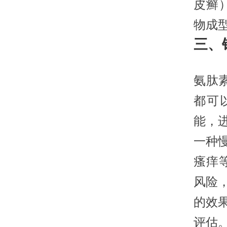
皮癣
物成
三、
氨肽
都可
能，
一种
瘙痒
风险
的效
评估