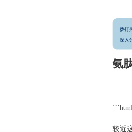
拨打
深入
氨
```htm
较近