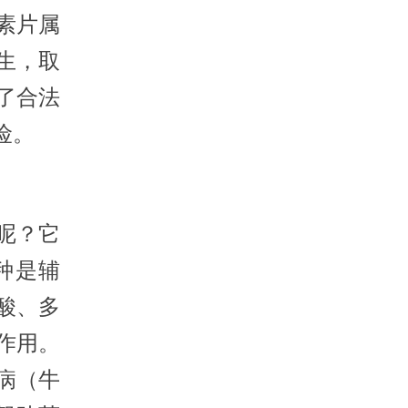
素片属
生，取
了合法
险。
呢？它
种是辅
酸、多
作用。
病（牛