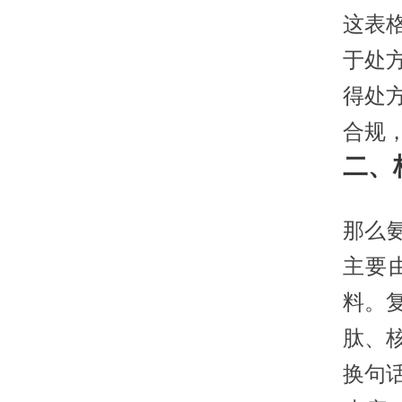
这表
于处
得处
合规
二、
那么
主要
料。
肽、
换句