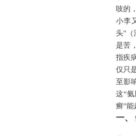
吱的
小李
头"
是苦
指疾
仅只
至影
这“
癣”
一、