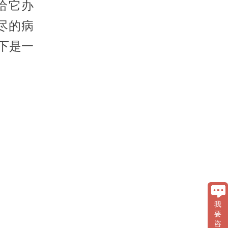
给它办
详尽的病
下是一
我
要
咨