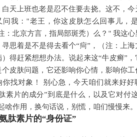
，白天上班也老是忍不住要去挠。这不，今
又问我："老王，你这皮肤怎么回事儿，是
（注：北京方言，指局部斑秃）么？" 我这心
，寻思着是不是得去看个“疴”，（注：上海
病）得赶紧想想办法。说起来这“牛皮癣”，
是个皮肤问题，它还影响你心情，影响你工
响你找对象！ 别心急，今天咱们就来好好
氨肽素片的成分”到底是什么，以及它对付这
能起啥作用，换句话说，别慌，咱们慢慢来
 氨肽素片的“身份证”