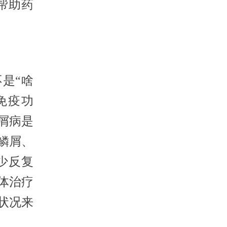
帮助药
是“啥
免疫功
屑病是
鳞屑、
少反复
体治疗
状况来