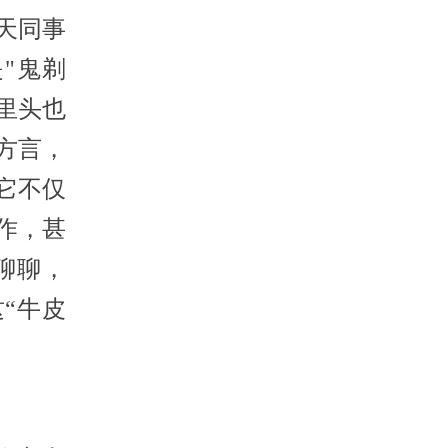
天同事
"鬼剃
里头也
方言，
它不仅
作，甚
聊聊，
“牛皮
。