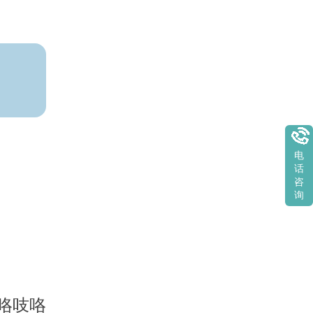
电
话
咨
询
咯吱咯