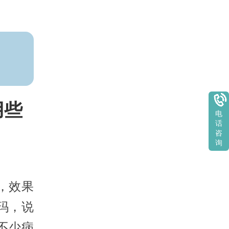
用些
电
话
咨
询
，效果
玛，说
不少病