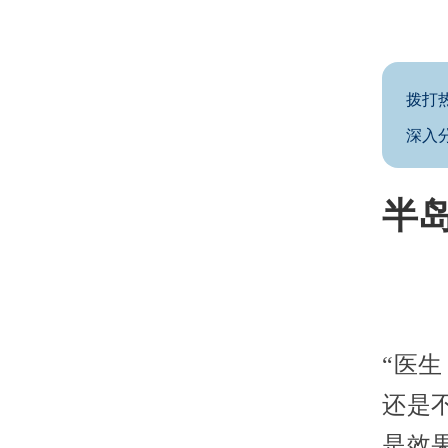
拨打
深入
半岛
“医
还是
是效