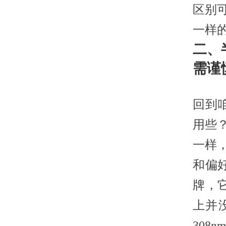
区别
一样
二、
需谨
回到
用些
一样
和偏
牌，
上并
30