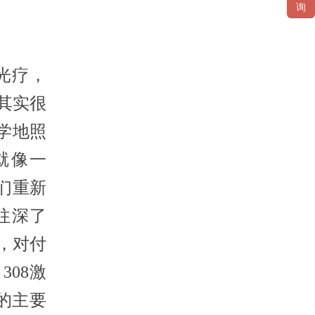
询
8光疗，
其实很
学地照
就像一
们重新
往深了
，对付
08激
的主要