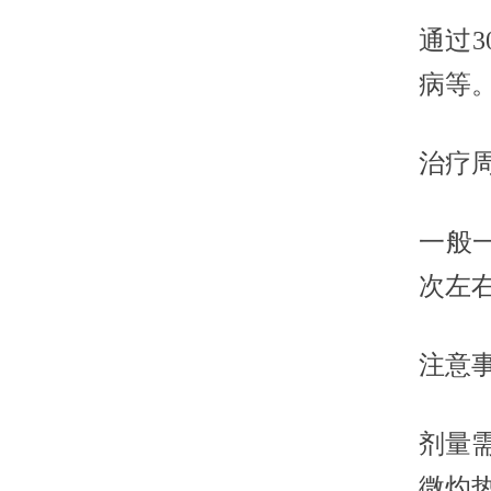
通过
病等
治疗
一般一
次左
注意
剂量
微灼