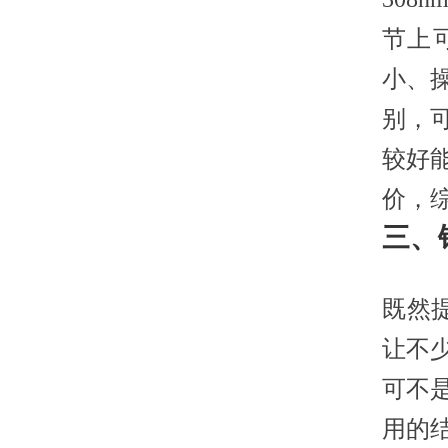
节上
小、
别，
较好
价，
三、
既然
让不
可不
用的