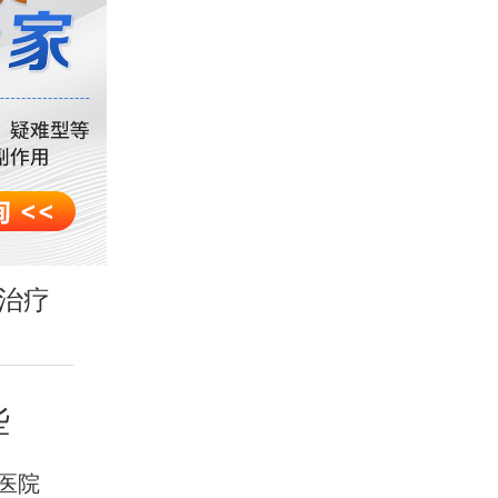
治疗
些
医院