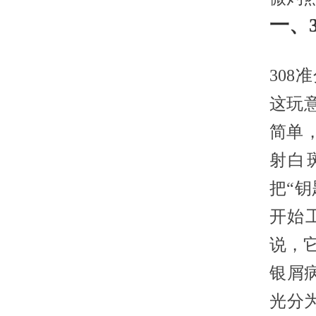
一、
308
这玩
简单
射白
把“
开始
说，
银屑
光分