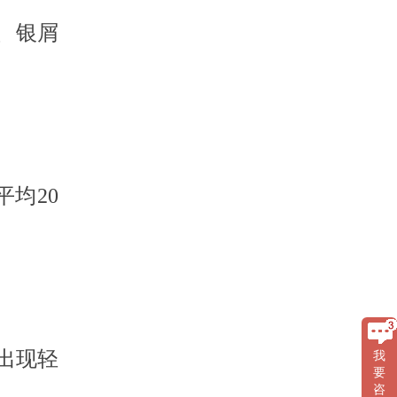
、银屑
平均20
出现轻
我
要
咨