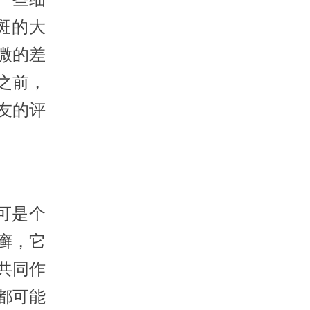
斑的大
微的差
之前，
友的评
可是个
癣，它
共同作
都可能