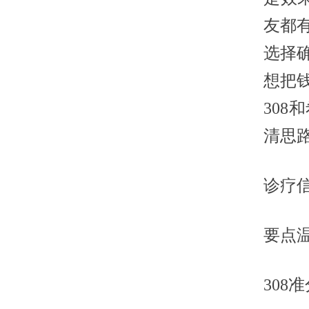
友都
选择
想把
30
清思
诊疗
要点
308