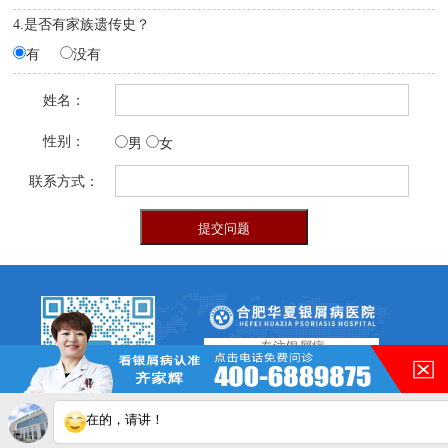
4.是否有家族遗传史？
有
没有
姓名：
性别：
男
女
联系方式：
专注银屑病
7*24h 电话：
400-688-9875
在的，请讲！
扫描二维码
医院地址：
在线咨询更轻松
合肥市铜陵路与合裕路交叉口 东北