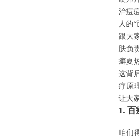
治痘
人的
跟大
肤负
癣夏
这背
疗原
让大
1.
咱们