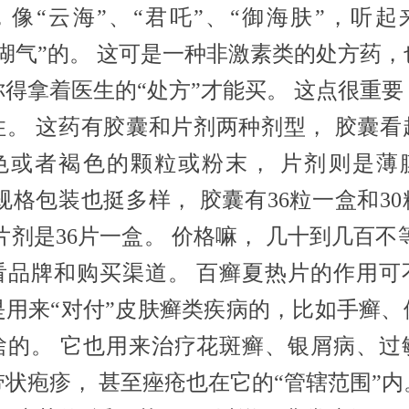
，像“云海”、“君吒”、“御海肤”，听起
江湖气”的。 这可是一种非激素类的处方药，
你得拿着医生的“处方”才能买。 这点很重要
住。 这药有胶囊和片剂两种剂型， 胶囊看
色或者褐色的颗粒或粉末， 片剂则是薄
规格包装也挺多样， 胶囊有36粒一盒和3
片剂是36片一盒。 价格嘛， 几十到几百不
看品牌和购买渠道。 百癣夏热片的作用可
是用来“对付”皮肤癣类疾病的，比如手癣、
啥的。 它也用来治疗花斑癣、银屑病、过
带状疱疹， 甚至痤疮也在它的“管辖范围”内