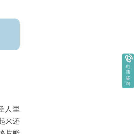
电
话
咨
询
轻人里
起来还
夏热片能