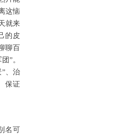
离这恼
天就来
己的皮
聊聊百
团”。
”、治
 保证
别名可