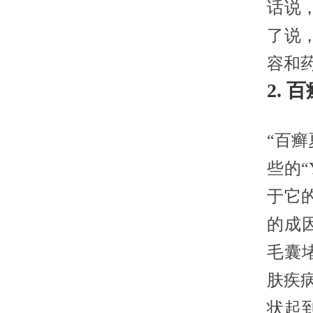
话说
了说
容和
2.
“百
些的“
于它
的成
毛囊
肤疾
状起