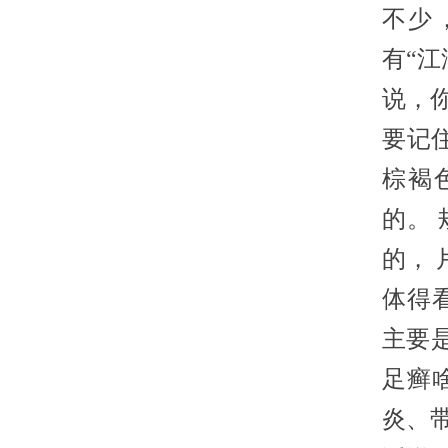
不少
有“
说，
要记
棕褐
的。 
的， 
体得
主要
足癣
炎、