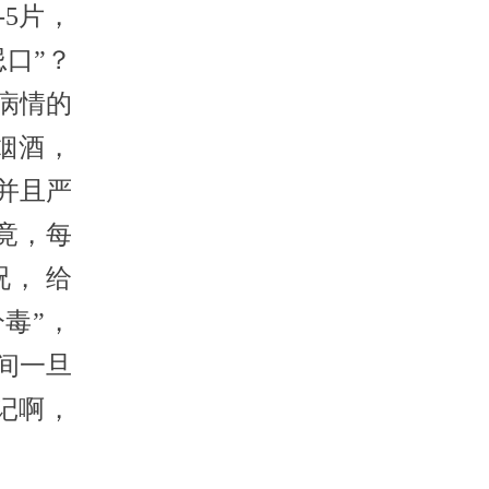
-5片，
忌口”？
病情的
烟酒，
并且严
竟，每
， 给
分毒”，
间一旦
记啊，