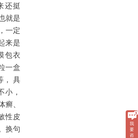
来还挺
也就是
，一定
起来是
膜包衣
0粒一盒
等， 具
不小，
体癣、
敏性皮
我
。换句
要
咨