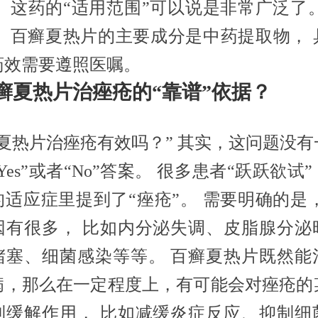
， 这药的“适用范围”可以说是非常广泛了。
， 百癣夏热片的主要成分是中药提取物， 
药效需要遵照医嘱。
 百癣夏热片治痤疮的“靠谱”依据？
癣夏热片治痤疮有效吗？” 其实，这问题没有
Yes”或者“No”答案。 很多患者“跃跃欲试
的适应症里提到了“痤疮”。 需要明确的是，
因有很多， 比如内分泌失调、皮脂腺分泌
堵塞、细菌感染等等。 百癣夏热片既然能
病，那么在一定程度上，有可能会对痤疮的
到缓解作用， 比如减缓炎症反应、抑制细