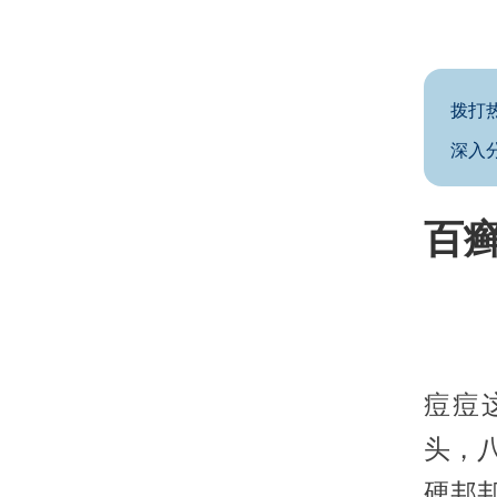
拨打
深入
百
痘痘
头，
硬邦邦