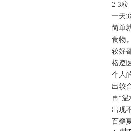
2-3
一天3
简单
食物
较好
格遵
个人
出较合
再“
出现
百癣