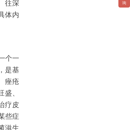
 往深
询
具体内
一个一
”，是基
 痤疮
旺盛、
治疗皮
某些症
菌滋生