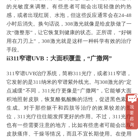
的光敏度来调整。有些患者可能会出现轻微的灼热
感，或者出现红斑、水泡，但这些反应通常会在24-48
小时后消失。换句话说，308激光就像是给皮肤做了一
次“微整形”，让它恢复到健康的状态。正所谓， “好钢
用在刀刃上”，308激光就是这样一种科学有效的治疗
手段。
ii311窄谱UVB：大面积覆盖，“广撒网”
311窄谱UVB治疗系统，简称311光疗，或者311窄谱，
它发射的是311纳米的窄谱紫外线光。与308激光的“定
点减缓”不同，311光疗更像是“广撒网”，它能够大面
积地照射皮肤，恢复酪氨酸酶的活性，促进黑色素的
我
生成。对于那些躯干和四肢等治疗的效果较差的部
要
位，311光疗往往能发挥更好的作用。不过，311光疗
咨
也有一些需要注意的地方，比如有些患者可能会出现
询
皮肤瘙痒、干燥等情况，而且不宜长期使用。在使用