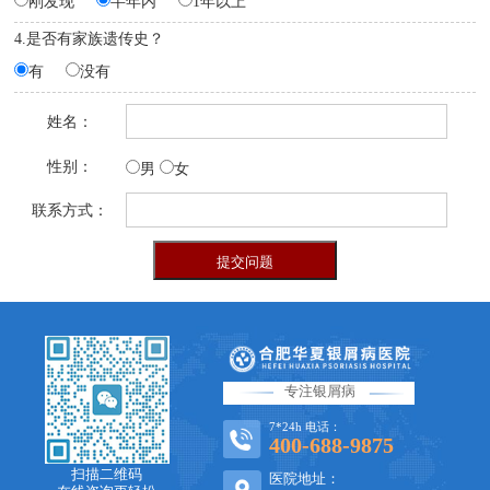
刚发现
半年内
1年以上
4.是否有家族遗传史？
有
没有
姓名：
性别：
男
女
联系方式：
专注银屑病
7*24h 电话：
400-688-9875
扫描二维码
医院地址：