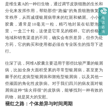
是维生素A的一种衍生物，通过调节皮肤细胞的生长和
分化来发挥作用，帮助那些“跑偏”的角质细胞恢复正
常秩序，从而减缓银屑病带来的红斑和鳞屑。小小的
电
话
胶囊，通常是10毫克一粒，精巧地封装在铝塑泡罩
咨
里，一盒三十粒，这便是它常见的模样。它的价格因
询
地域和销售渠道的不同，确实会有所差异，但作为处
方药，它的购买和使用都必须在专业医生的指导下进
行。
往深了说，阿维A胶囊主要适用于那些比较严重的银屑
病，比如全身大面积受累的寻常型银屑病，甚至更为
棘手的红皮病型银屑病和脓疱型银屑病，以及其他一
些顽固的角化性皮肤病。对于我们四川的病友面对银
屑病这种“恼火得很”的皮肤病，能够找到一种有效的
药物，就是莫大的安慰。
褪红之路：个体差异与时间周期