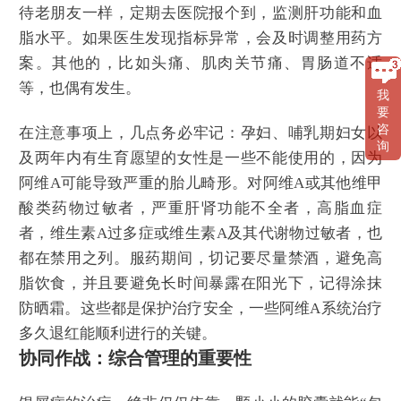
待老朋友一样，定期去医院报个到，监测肝功能和血
脂水平。如果医生发现指标异常，会及时调整用药方
案。其他的，比如头痛、肌肉关节痛、胃肠道不适
等，也偶有发生。
我
要
咨
在注意事项上，几点务必牢记：孕妇、哺乳期妇女以
询
及两年内有生育愿望的女性是一些不能使用的，因为
阿维A可能导致严重的胎儿畸形。对阿维A或其他维甲
酸类药物过敏者，严重肝肾功能不全者，高脂血症
者，维生素A过多症或维生素A及其代谢物过敏者，也
都在禁用之列。服药期间，切记要尽量禁酒，避免高
脂饮食，并且要避免长时间暴露在阳光下，记得涂抹
防晒霜。这些都是保护治疗安全，一些阿维A系统治疗
多久退红能顺利进行的关键。
协同作战：综合管理的重要性