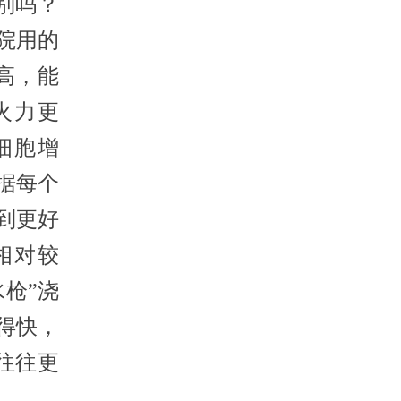
别吗？
院用的
高，能
火力更
细胞增
据每个
到更好
相对较
枪”浇
得快，
往往更