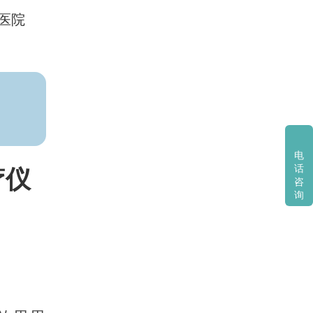
医院
电
话
疗仪
咨
询