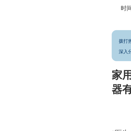
时间
拨打
深入
家用
器