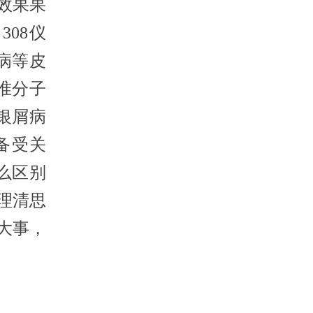
效果果
08仪
病等皮
准分子
银屑病
备受关
么区别
理清思
大事，