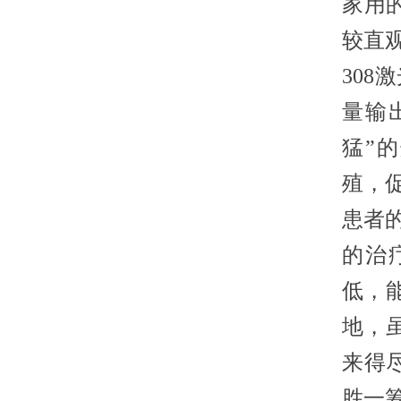
家用
较直
30
量输
猛”
殖，
患者
的治
低，
地，
来得
胜一