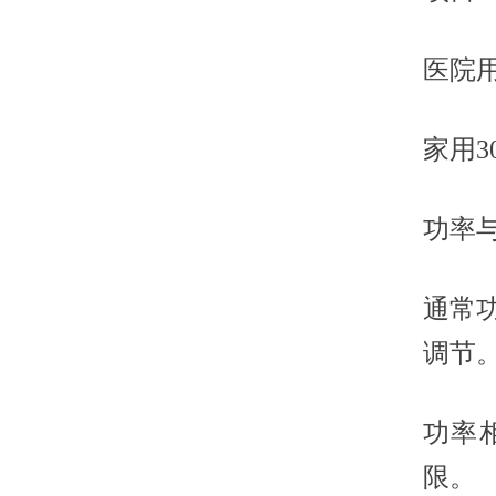
医院用
家用3
功率
通常
调节
功率
限。