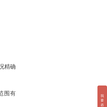
况精确
范围有
我
要
咨