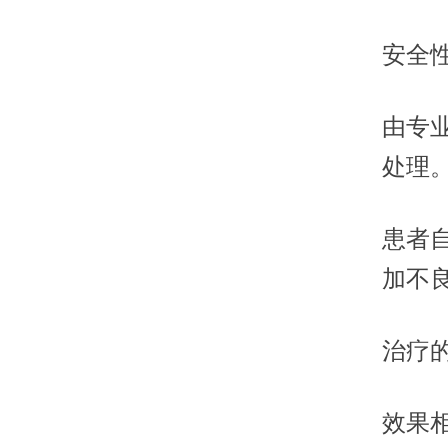
安全
由专
处理
患者
加不
治疗
效果