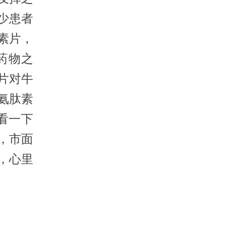
少患者
素片，
药物之
片对牛
氨肽素
看一下
，市面
，心里