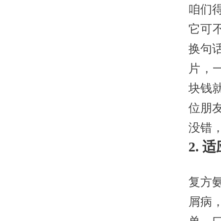
咱们
它可
换句
片，
块钱
位朋
没错
2.
复方
屑病