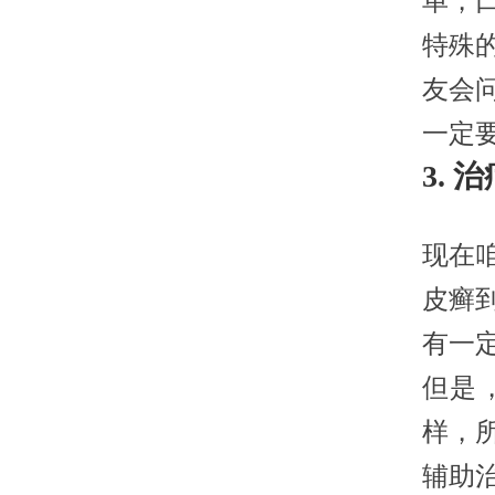
单，
特殊
友会
一定
3.
现在
皮癣
有一
但是
样，
辅助