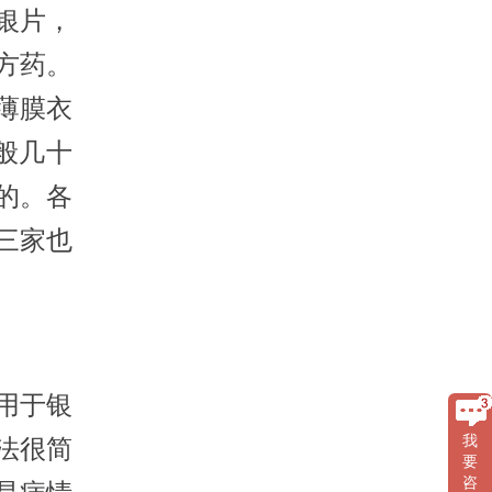
银片，
方药。
薄膜衣
般几十
的。各
三家也
用于银
我
法很简
要
咨