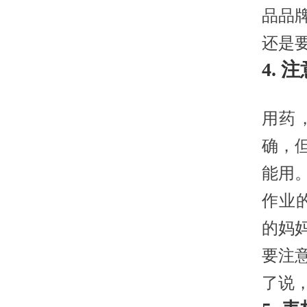
品品
还是
4.
用药
确，
能用
作业
的妈
要注
了说