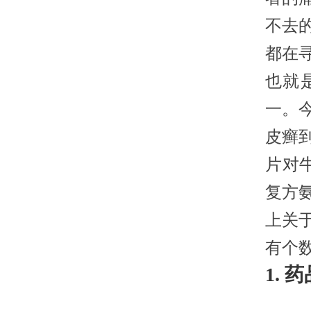
不去
都在
也就
一。
皮癣
片对
复方
上关
有个
1. 