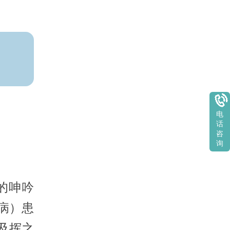
电
话
咨
询
的呻吟
病）患
及挥之