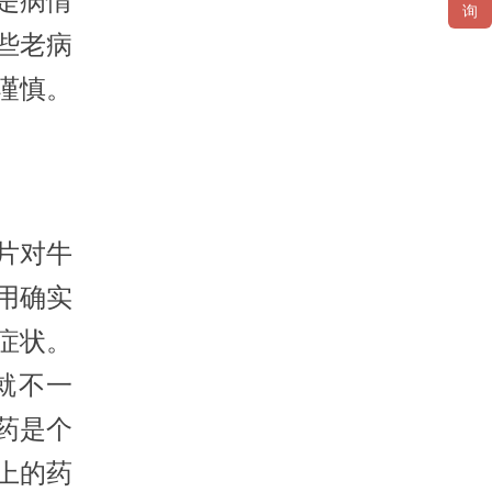
是病情
询
些老病
谨慎。
片对牛
用确实
症状。
就不一
药是个
上的药