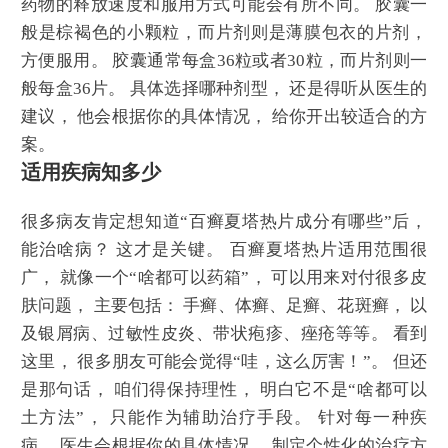
药物的释放速度和服用方式可能会有所不同。 胶囊一
般是棕褐色的小颗粒，而片剂则是薄膜包衣的片剂，
方便服用。 胶囊通常每盒36粒或者30粒，而片剂则一
般每盒36片。 具体选择哪种剂型， 还是得听从医生的
建议， 他会根据你的具体情况， 给你开出较适合的方
案。
适用疾病知多少
很多病友肯定想知道“百癣夏塔热片成分有哪些”后，
能治啥病？ 这才是关键。 百癣夏塔热片适用范围很
广， 就像一个“啥都可以药箱”， 可以用来对付很多皮
肤问题， 主要包括： 手癣、体癣、足癣、花斑癣， 以
及银屑病、过敏性皮炎、带状疱疹、痤疮等等。 看到
这里， 很多朋友可能会觉得“哇，这么厉害！”。 但还
是那句话， 咱们得保持理性， 明白它不是“啥都可以
土方法”， 只能作为辅助治疗手段。 针对每一种疾
病， 医生会根据你的具体情况， 制定个性化的治疗方