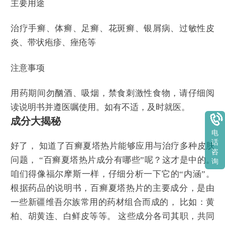
主要用途
治疗手癣、体癣、足癣、花斑癣、银屑病、过敏性皮
炎、带状疱疹、痤疮等
注意事项
用药期间勿酗酒、吸烟，禁食刺激性食物，请仔细阅
读说明书并遵医嘱使用。如有不适，及时就医。
成分大揭秘
电
话
好了， 知道了百癣夏塔热片能够应用与治疗多种皮肤
咨
问题， “百癣夏塔热片成分有哪些”呢？这才是中的。
询
咱们得像福尔摩斯一样，仔细分析一下它的“内涵”。
根据药品的说明书，百癣夏塔热片的主要成分，是由
一些新疆维吾尔族常用的药材组合而成的， 比如：黄
柏、胡黄连、白鲜皮等等。 这些成分各司其职，共同