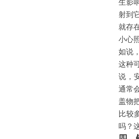
生影
射到
就存
小心
如说
这种
说，
通常
盖物
比较
吗？
四、