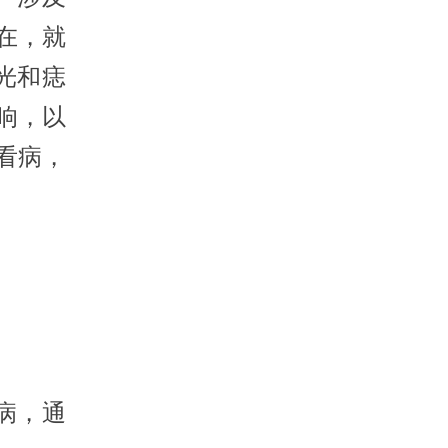
在，就
光和痣
响，以
看病，
病，通