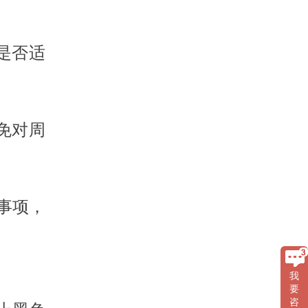
是否适
免对周
事项，
我
要
咨