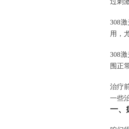
过刺
30
用，
30
围正
治疗
一些
一、