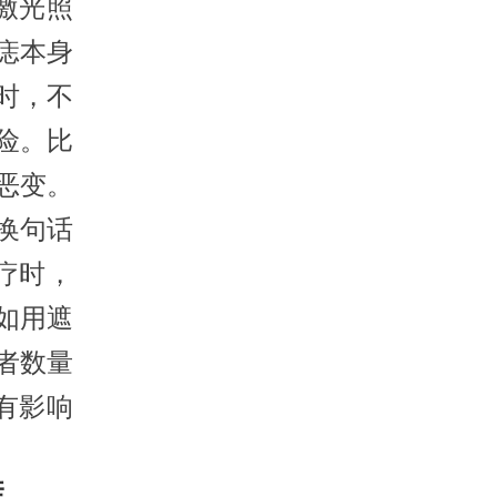
激光照
痣本身
时，不
险。比
恶变。
换句话
疗时，
如用遮
者数量
有影响
痣