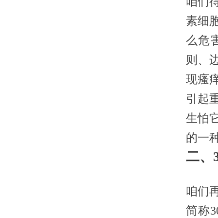
咱们
素细
么危
则、
现瘙
引起
生怕
的一
二、
咱们再
简称3