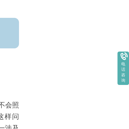
电
话
咨
询
不会照
这样问
一涉及