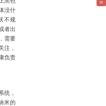
上黑色
询
体没什
状不规
或者出
，需要
关注，
康负责
疗系统，
8纳米的