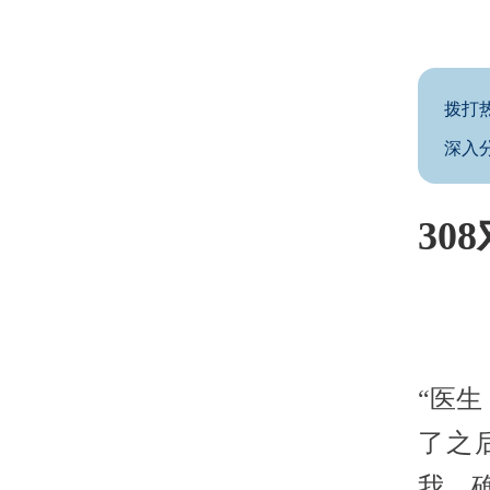
拨打
深入
30
“医
了之
我。