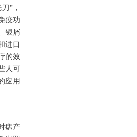
刀”，
免疫功
、银屑
和进口
治疗的效
些人可
的应用
对痣产