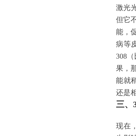
激光
但它
能，
病等
308
果，
能就
还是相
三、
现在