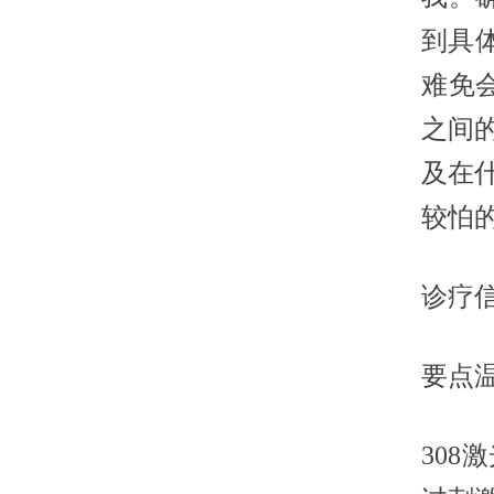
到具
难免
之间
及在
较怕
诊疗
要点
30