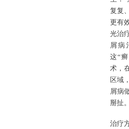
复复
更有
光治
屑病
这“
术，
区域
屑病
掰扯
治疗