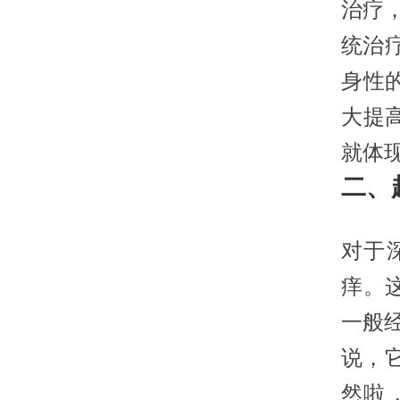
治疗
统治
身性
大提
就体
二、
对于
痒。
一般
说，
然啦