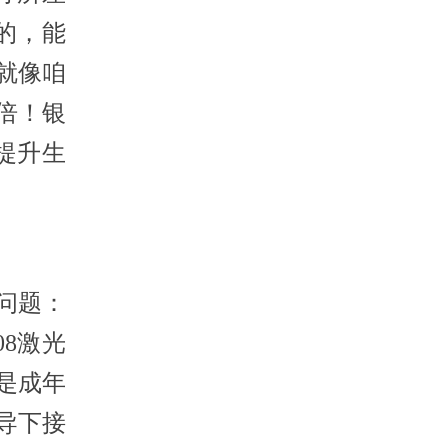
的，能
就像咱
倍！银
提升生
问题：
8激光
是成年
导下接