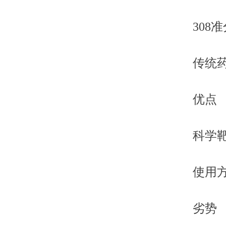
308
传统
优点
科学
使用
劣势