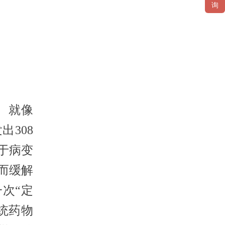
询
。就像
308
于病变
而缓解
次“定
统药物