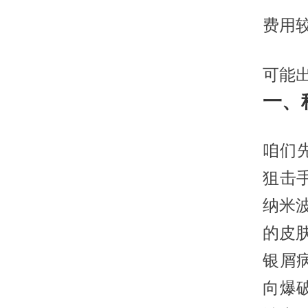
费用
可能
一、
咱们
狙击
纳米
的皮
银屑
向爆