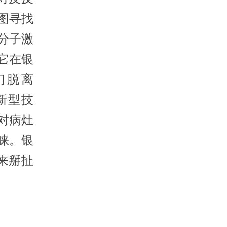
图寻找
分子激
它在银
们脱离
新型技
对病灶
睐。银
来掰扯