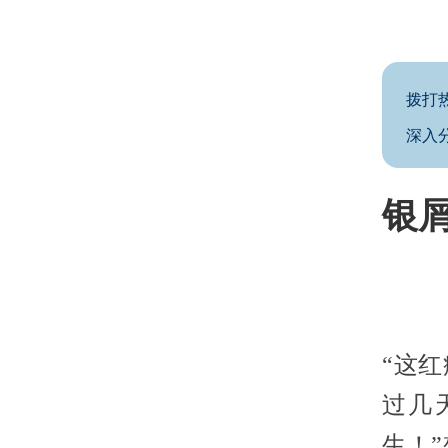
拨打
深入
银屑
“这
过几
生！