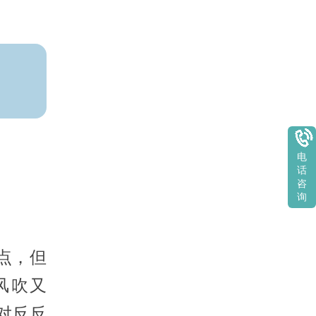
电
话
咨
询
点，但
风吹又
对反反