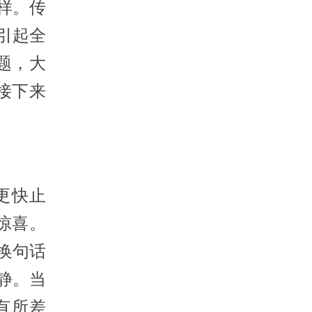
样。传
引起全
题，大
接下来
更快止
惊喜。
换句话
静。当
有所差