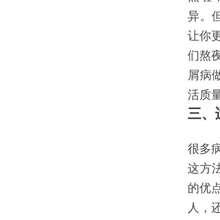
异。
让你
们熬
屑病
活质
三、
很多
这方
的优
人，