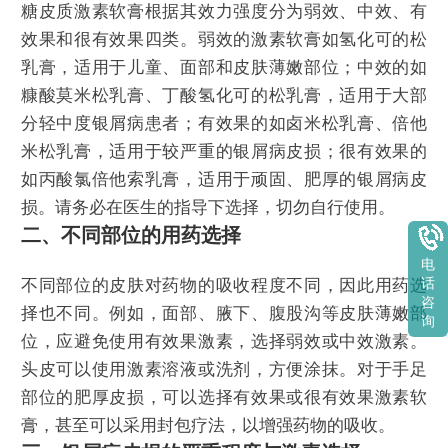
糖皮质激素软膏根据其效力强度分为弱效、中效、有
效果和很有效果四类。弱效的激素软膏如氢化可的松
乳膏，适用于儿童、面部和皮肤薄嫩部位；中效的如
糠酸莫米松乳膏、丁酸氢化可的松乳膏，适用于大部
分轻中度银屑病患者；有效果的如卤米松乳膏、倍他
米松乳膏，适用于较严重的银屑病皮损；很有效果的
如丙酸氯倍他索乳膏，适用于顽固、肥厚的银屑病皮
损。请务必在医生的指导下选择，切勿自行使用。
二、不同部位的用药选择
电
不同部位的皮肤对药物的吸收程度不同，因此用药选
话
咨
择也不同。例如，面部、腋下、腹股沟等皮肤薄嫩部
询
位，应避免使用有效果激素，选择弱效或中效激素。
头皮可以使用激素溶液或洗剂，方便涂抹。对于手足
部位的肥厚皮损，可以选择有效果或很有效果激素软
膏，甚至可以采用封包疗法，以增强药物的吸收。